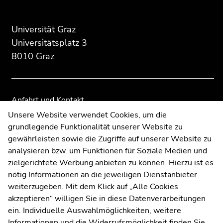
des
dieses
dieses
Seitenbereichs:
Seitenbereichs.
Seitenbereichs.
Universität Graz
Zusatzinformationen:
Zur
Zur
Universitätsplatz 3
Übersicht
Übersicht
8010 Graz
der
der
Seitenbereiche
Seitenbereiche
Anfahrt und Kontakt
Kommunikation und Öffentlichkeitsarbeit
Unsere Website verwendet Cookies, um die
grundlegende Funktionalität unserer Website zu
Moodle
gewährleisten sowie die Zugriffe auf unserer Website zu
UNIGRAZonline
analysieren bzw. um Funktionen für Soziale Medien und
Impressum
zielgerichtete Werbung anbieten zu können. Hierzu ist es
Datenschutzerklärung
nötig Informationen an die jeweiligen Dienstanbieter
Cookie-Einstellungen
weiterzugeben. Mit dem Klick auf „Alle Cookies
Barrierefreiheitserklärung
akzeptieren“ willigen Sie in diese Datenverarbeitungen
ein. Individuelle Auswahlmöglichkeiten, weitere
Informationen und die Widerrufsmöglichkeit finden Sie