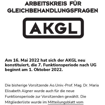
bestätigen
Sie diesen
Link.
Beginn
Zum
des
Inhalt
Seitenbereichs:
(Zugriffstaste
Seitenbereiche:
1)
Zur
Positionsanzeige
(Zugriffstaste
Am 16. Mai 2022 hat sich der AKGL neu
2)
konstituiert, die 7. Funktionsperiode nach UG
Zur
beginnt am 1. Oktober 2022.
Hauptnavigation
(Zugriffstaste
3)
Die bisherige Vorsitzende Ao.Univ.-Prof. Mag. Dr. Maria
Zu
Elisabeth Aigner wurde auch für die neue
den
Funktionsperiode zur Vorsitzenden gewählt. Die
Zusatzinformationen
Mitgliederliste wurde im
Mitteilungsblatt vom