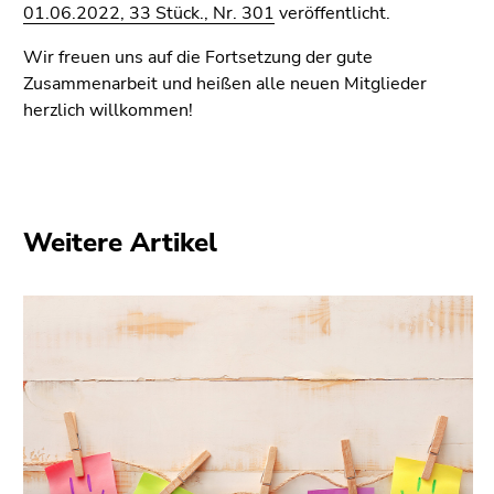
(Zugriffstaste
01.06.2022, 33 Stück., Nr. 301
veröffentlicht.
5)
Wir freuen uns auf die Fortsetzung der gute
Zu
Zusammenarbeit und heißen alle neuen Mitglieder
den
herzlich willkommen!
Seiteneinstellungen
(Benutzer/Sprache)
(Zugriffstaste
8)
Zur
Weitere Artikel
Suche
(Zugriffstaste
9)
Ende
dieses
Seitenbereichs.
Zur
Übersicht
der