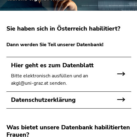
bestätigen
Sie diesen
Link.
Sie haben sich in Österreich habilitiert?
Beginn
Zum
des
Inhalt
Seitenbereichs:
(Zugriffstaste
Dann werden Sie Teil unserer Datenbank!
Seitenbereiche:
1)
Zur
Hier geht es zum Datenblatt
Positionsanzeige
(Zugriffstaste
Bitte elektronisch ausfüllen und an
2)
akgl@uni-graz.at senden.
Zur
Hauptnavigation
Datenschutzerklärung
(Zugriffstaste
3)
Zur
Unternavigation
Was bietet unsere Datenbank habilitierten
(Zugriffstaste
Frauen?