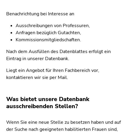
4)
Zu
Benachrichtung bei Interesse an
den
Zusatzinformationen
Ausschreibungen von Professuren,
(Zugriffstaste
Anfragen bezüglich Gutachten,
5)
Kommissionsmitgliedschaften.
Zu
Nach dem Ausfüllen des Datenblattes erfolgt ein
den
Eintrag in unserer Datenbank.
Seiteneinstellungen
(Benutzer/Sprache)
Liegt ein Angebot für Ihren Fachbereich vor,
(Zugriffstaste
kontaktieren wir sie per Mail.
8)
Zur
Suche
Was bietet unsere Datenbank
(Zugriffstaste
ausschreibenden Stellen?
9)
Ende
Wenn Sie eine neue Stelle zu besetzen haben und auf
dieses
der Suche nach geeigneten habilitierten Frauen sind,