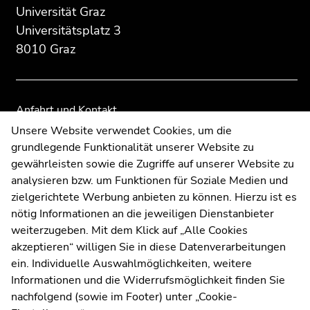
Seitenbereichs:
Seitenbereichs.
Seitenbereichs.
Universität Graz
Zusatzinformationen:
Zur
Zur
Universitätsplatz 3
Übersicht
Übersicht
8010 Graz
der
der
Seitenbereiche
Seitenbereiche
Anfahrt und Kontakt
Kommunikation und Öffentlichkeitsarbeit
Unsere Website verwendet Cookies, um die
grundlegende Funktionalität unserer Website zu
Moodle
gewährleisten sowie die Zugriffe auf unserer Website zu
UNIGRAZonline
analysieren bzw. um Funktionen für Soziale Medien und
Impressum
zielgerichtete Werbung anbieten zu können. Hierzu ist es
Datenschutzerklärung
nötig Informationen an die jeweiligen Dienstanbieter
Cookie-Einstellungen
weiterzugeben. Mit dem Klick auf „Alle Cookies
Barrierefreiheitserklärung
akzeptieren“ willigen Sie in diese Datenverarbeitungen
ein. Individuelle Auswahlmöglichkeiten, weitere
Informationen und die Widerrufsmöglichkeit finden Sie
nachfolgend (sowie im Footer) unter „Cookie-
Wetterstation
Uni Graz